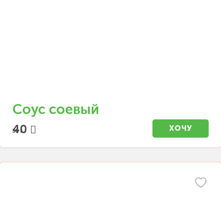
Соус соевый
40
ХОЧУ
30 г.