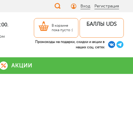
Вход
Регистрация
БАЛЛЫ UDS
:00.
В корзине
пока пусто :(
дом
Промокоды на подарки, скидки и акции в
наших соц. сетях
АКЦИИ