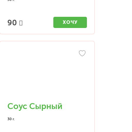
90
ХОЧУ
Соус Сырный
30 г.