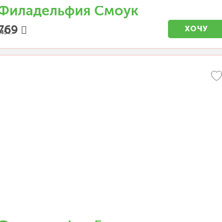
Филадельфия Смоук
769
ХОЧУ
45 г.