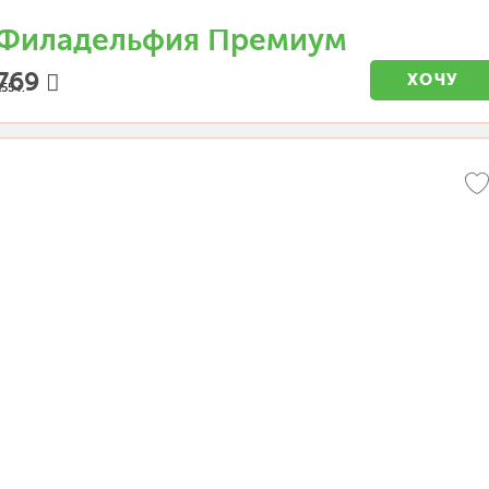
Филадельфия Премиум
769
ХОЧУ
55 г.