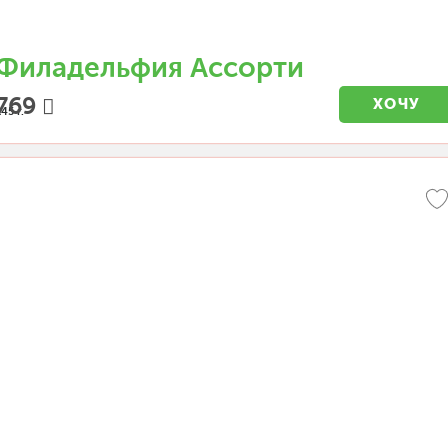
Филадельфия Ассорти
769
ХОЧУ
45 г.