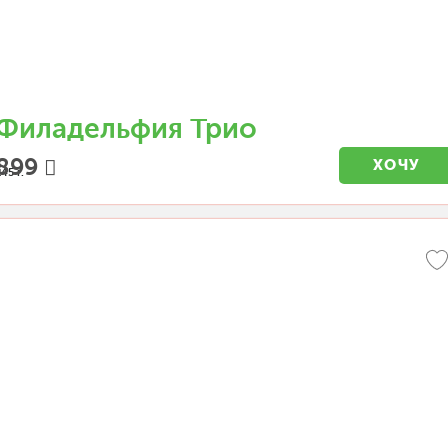
Филадельфия Трио
899
ХОЧУ
45 г.