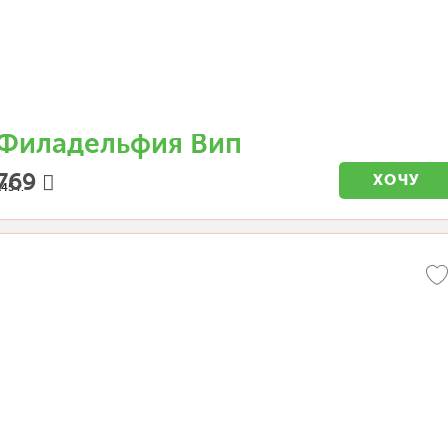
Филадельфия Вип
769
ХОЧУ
45 г.