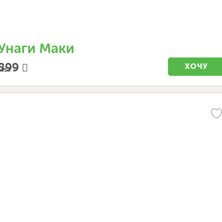
Унаги Маки
899
ХОЧУ
45 г.