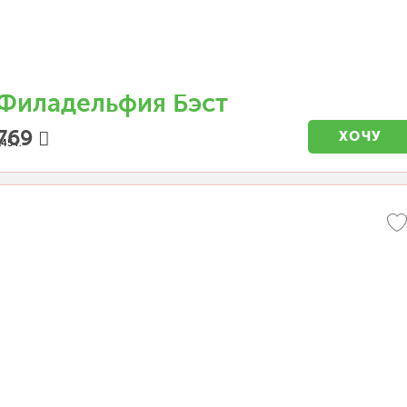
Филадельфия Бэст
769
ХОЧУ
45 г.