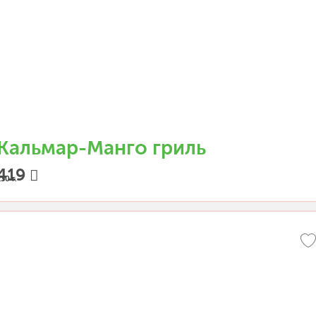
Кальмар-Манго гриль
419
30 г.