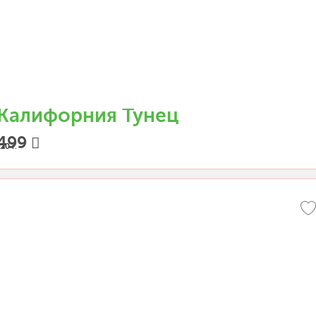
Калифорния Тунец
499
20 г.