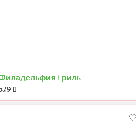
Филадельфия Гриль
579
40 г.