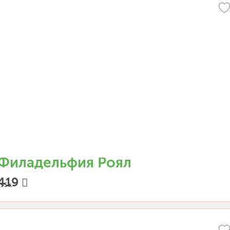
Филадельфия Роял
419
95 г.