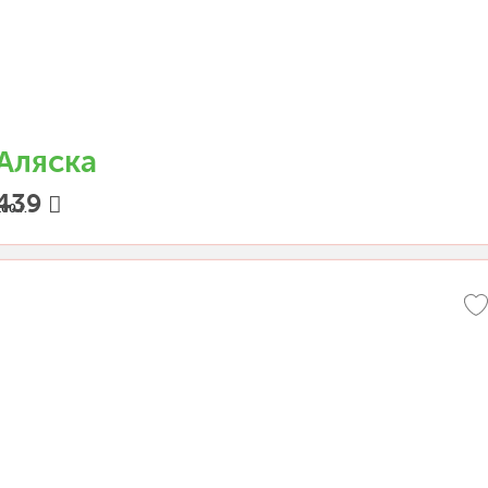
Аляска
439
00 г.