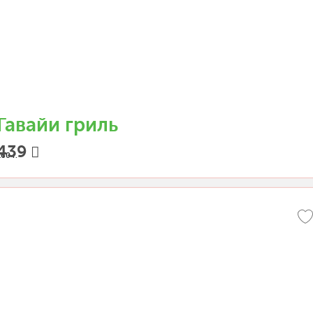
Гавайи гриль
439
60 г.