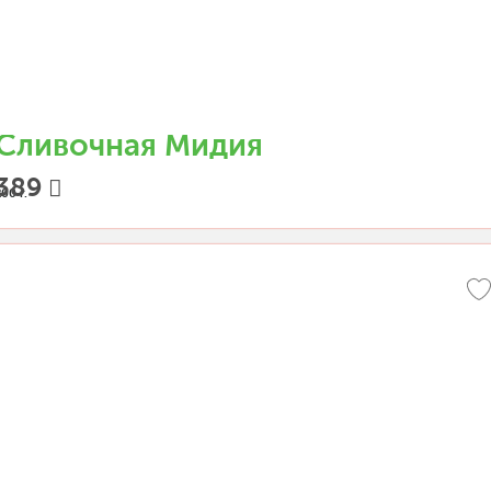
Сливочная Мидия
389
00 г.